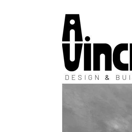
DESIGN
&
BU